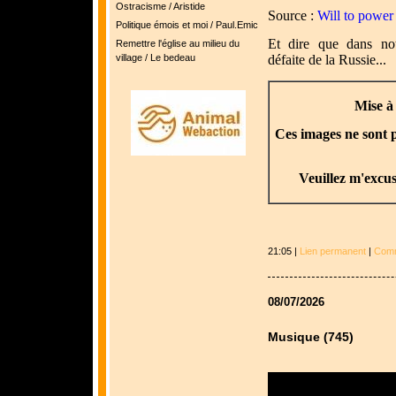
Ostracisme / Aristide
Source :
Will to power
Politique émois et moi / Paul.Emic
Et dire que dans no
Remettre l'église au milieu du
village / Le bedeau
défaite de la Russie...
Mise à
Ces images ne sont p
Veuillez m'excus
21:05 |
Lien permanent
|
Comm
08/07/2026
Musique (745)