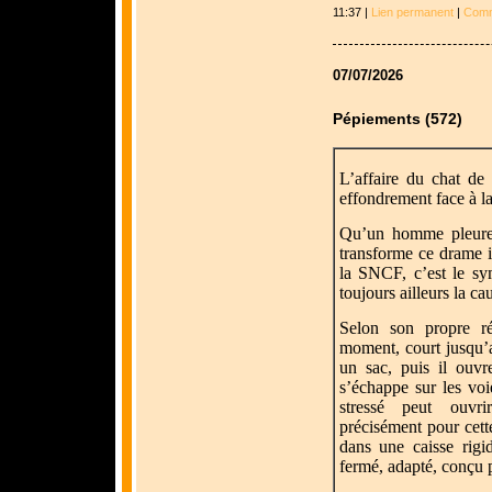
11:37 |
Lien permanent
|
Comm
07/07/2026
Pépiements (572)
L’affaire du chat de
effondrement face à la
Qu’un homme pleure 
transforme ce drame 
la SNCF, c’est le sy
toujours ailleurs la c
Selon son propre réc
moment, court jusqu’au
un sac, puis il ouvr
s’échappe sur les voie
stressé peut ouvri
précisément pour cett
dans une caisse rigi
fermé, adapté, conçu 