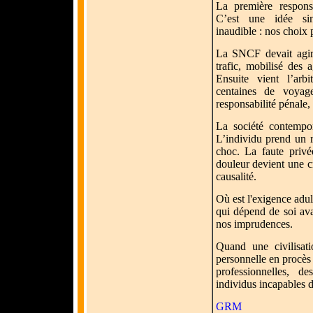
La première responsa
C’est une idée sim
inaudible : nos choix
La SNCF devait agir 
trafic, mobilisé des a
Ensuite vient l’arbi
centaines de voyage
responsabilité pénale,
La société contempor
L’individu prend un ri
choc. La faute privé
douleur devient une c
causalité.
Où est l'exigence adul
qui dépend de soi av
nos imprudences.
Quand une civilisat
personnelle en procès 
professionnelles, de
individus incapables d
GRM