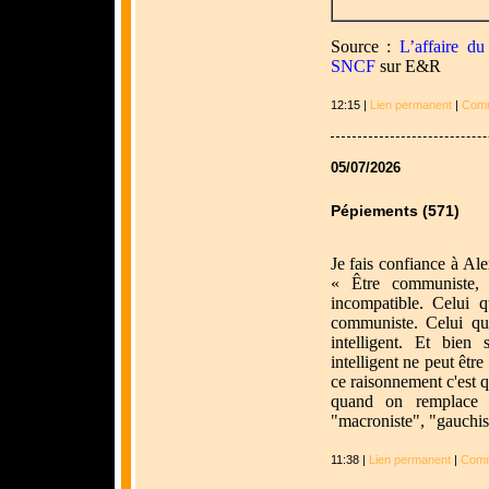
Source :
L’affaire d
SNCF
sur E&R
12:15 |
Lien permanent
|
Comm
05/07/2026
Pépiements (571)
Je fais confiance à Ale
« Être communiste, i
incompatible. Celui q
communiste. Celui qu
intelligent. Et bien
intelligent ne peut êtr
ce raisonnement c'est q
quand on remplace "
"macroniste", "gauchis
11:38 |
Lien permanent
|
Comm