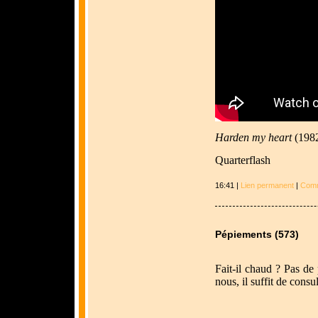
Harden my heart
(198
Quarterflash
16:41 |
Lien permanent
|
Comm
Pépiements (573)
Fait-il chaud ? Pas d
nous, il suffit de consul