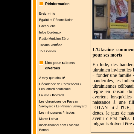
Réinformation
Breizh-Info
Égalité et Réconciliation
Fdesouche
Infos Bordeaux
Radio Méridien Zéro
Tatiana Ventôse
L'Ukraine commenc
TV Libertés
pour ses morts
Liés pour raisons
En Inde, des bandero
diverses
ukrainien invitent les 
« fonder une famille 
A moy que chault!
banderoles, les Indie
Décadence de Cordicopolis /
ukrainiennes célibata
Lebuchard courroucé
règne en raison du
La lime / fboizard
avortent lorsqu'elle
Les chroniques de Paysan
naissance à une fil
Savoyard / Le Paysan Savoyard
l'OTAN ni à l'UE, 
dettes, le taux de na
Les minuscules / nicolas l
avenir d'État métis.
Martin Lothar
migrants doivent être
nicolasbonnal.com / Nicolas
Bonnal