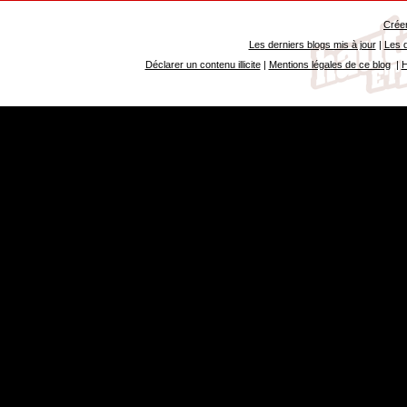
Créer
Les derniers blogs mis à jour
|
Les d
Déclarer un contenu illicite
|
Mentions légales de ce blog
|
H