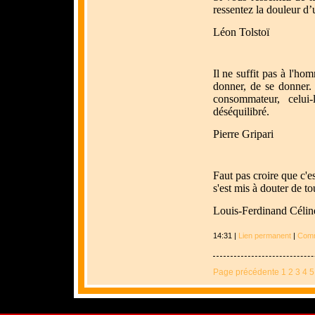
ressentez la douleur d’
Léon Tolstoï
Il ne suffit pas à l'ho
donner, de se donner. 
consommateur, celui
déséquilibré.
Pierre Gripari
Faut pas croire que c'e
s'est mis à douter de to
Louis-Ferdinand Célin
14:31 |
Lien permanent
|
Comm
Page précédente
1
2
3
4
5