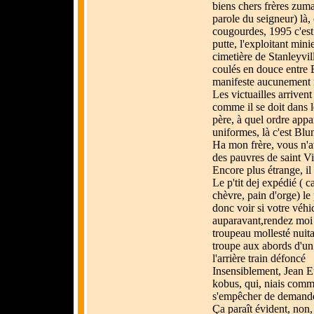
biens chers frères zuma
parole du seigneur) là,
cougourdes, 1995 c'est
putte, l'exploitant min
cimetière de Stanleyvil
coulés en douce entre 
manifeste aucunement n
Les victuailles arrivent 
comme il se doit dans l
père, à quel ordre appa
uniformes, là c'est Bl
Ha mon frère, vous n'av
des pauvres de saint V
Encore plus étrange, il 
Le p'tit dej expédié ( c
chèvre, pain d'orge) le
donc voir si votre véhic
auparavant,rendez moi u
troupeau mollesté nuit
troupe aux abords d'un 
l'arrière train défoncé
Insensiblement, Jean E
kobus, qui, niais comm
s'empêcher de demander
Ça paraît évident, non, 