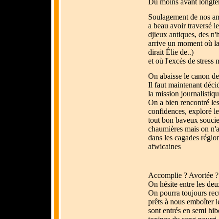
Du moins avant longt
Soulagement de nos ami
a beau avoir traversé le
djieux antiques, des n'
arrive un moment où la 
dirait Élie de..)
et où l'excès de stress n
On abaisse le canon des
Il faut maintenant décid
la mission journalistiq
On a bien rencontré les
confidences, exploré leu
tout bon baveux soucieu
chaumières mais on n'a 
dans les cagades région
afwicaines
Accomplie ? Avortée ?
On hésite entre les deu
On pourra toujours recu
prêts à nous emboîter 
sont entrés en semi hib