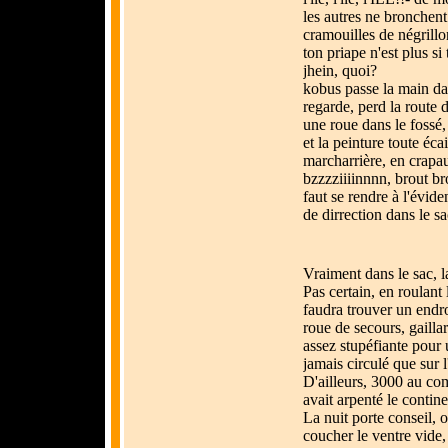
les autres ne bronchent
cramouilles de négrill
ton priape n'est plus si
jhein, quoi?
kobus passe la main dan
regarde, perd la route 
une roue dans le fossé, 
et la peinture toute écai
marcharrière, en crapaud
bzzzziiiinnnn, brout br
faut se rendre à l'évid
de dirrection dans le sa
Vraiment dans le sac, l
Pas certain, en roulant 
faudra trouver un endroi
roue de secours, gailla
assez stupéfiante pour 
jamais circulé que sur l
D'ailleurs, 3000 au com
avait arpenté le contine
La nuit porte conseil, o
coucher le ventre vide,