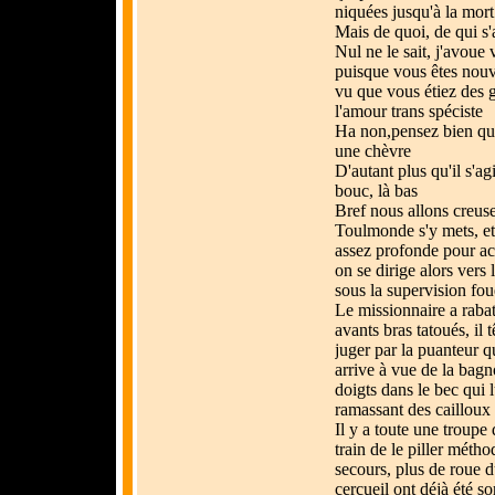
niquées jusqu'à la mort
Mais de quoi, de qui s'a
Nul ne le sait, j'avou
puisque vous êtes nouve
vu que vous étiez des g
l'amour trans spéciste
Ha non,pensez bien que
une chèvre
D'autant plus qu'il s'ag
bouc, là bas
Bref nous allons creuse
Toulmonde s'y mets, et v
assez profonde pour acc
on se dirige alors ver
sous la supervision fou
Le missionnaire a rabat
avants bras tatoués, il 
juger par la puanteur q
arrive à vue de la bag
doigts dans le bec qui l
ramassant des cailloux
Il y a toute une troupe
train de le piller méth
secours, plus de roue d
cercueil ont déjà été sor