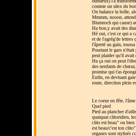
oublieux) l'a transformé
comme un silex du bon
On balance la boîte, al
Mmmm, nooon, attendons,
Blumroch qui cause) au
Ha bon,y avait des dia
Hé oui, c'est ce qui a 
et de l'agrég'de lettres
l'âpreté au gain, toussa
Pourtant le gars n'étai
peut plaider qu'il avai
Ha ça oui on peut l'dir
des nenfants de chœur,t
promise qui t'as épongé
Enfin, en devisant gai
route, direction plein e
Le coeur en fête, l'âme
Quel pied
Pied au plancher d'aill
quatquat clitoridien, l
clito est beau" ou bien 
est beau/c'est ton clito
organes sont stylisés