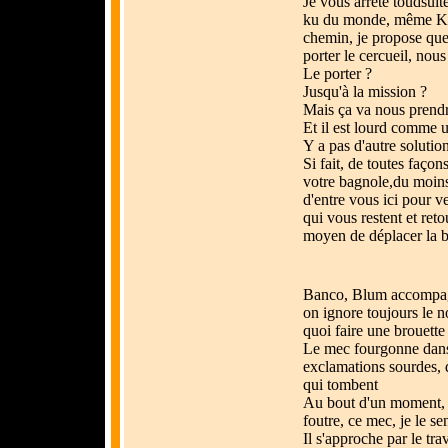
Je vous arrête toudsuit
ku du monde, même Kar
chemin, je propose que
porter le cercueil, nous
Le porter ?
Jusqu'à la mission ?
Mais ça va nous prend
Et il est lourd comme 
Y a pas d'autre solutio
Si fait, de toutes faço
votre bagnole,du moins 
d'entre vous ici pour ve
qui vous restent et ret
moyen de déplacer la 
Banco, Blum accompagn
on ignore toujours le n
quoi faire une brouette 
Le mec fourgonne dans
exclamations sourdes, d
qui tombent
Au bout d'un moment, 
foutre, ce mec, je le se
Il s'approche par le tr