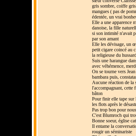
sœur converse Clarisse
gris sombre, coiffe gri
mangues ( pas de pomme
édentée, un vrai bonhe
Elle a une apparence m
danoise, la fille natur
si son intimité n'avait 
par son amant
Elle les dévisage, un œ
petit cigare coincé au c
la religieuse du hussard 
Suis une harangue dan
avec véhémence, merde
On se tourne vers Jean
bambara puis, constata
Aucune réaction de la 
l'accompagnant, cette f
bâton
Pour finir elle tape sur
les flots après le désas
Pas trop bon pour nous
C'est Blumroch qui tr
Bonne soeur, église cat
Il entame la conversatio
rougir un séminariste