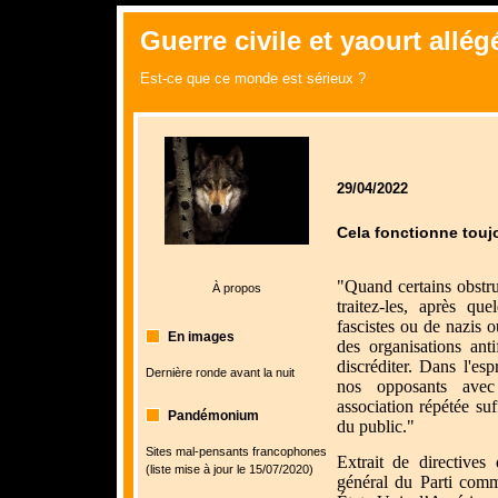
Guerre civile et yaourt allégé
Est-ce que ce monde est sérieux ?
29/04/2022
Cela fonctionne touj
"Quand certains obstru
À propos
traitez-les, après qu
fascistes ou de nazis ou
En images
des organisations ant
discréditer. Dans l'es
Dernière ronde avant la nuit
nos opposants ave
association répétée su
Pandémonium
du public."
Sites mal-pensants francophones
Extrait de directives
(liste mise à jour le 15/07/2020)
général du Parti comm