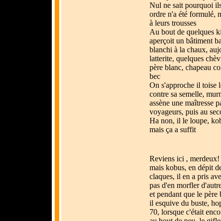
Nul ne sait pourquoi il
ordre n'a été formulé, mai
à leurs trousses
Au bout de quelques ki
aperçoit un bâtiment bas
blanchi à la chaux, auj
latterite, quelques chè
père blanc, chapeau col
bec
On s'approche il toise 
contre sa semelle, mur
assène une maîtresse p
voyageurs, puis au sec
Ha non, il le loupe, ko
mais ça a suffit
Reviens ici , merdeux! 
mais kobus, en dépit de 
claques, il en a pris a
pas d'en morfler d'autr
et pendant que le père 
il esquive du buste, ho
70, lorsque c'était enco
au bout de peu, le gifl