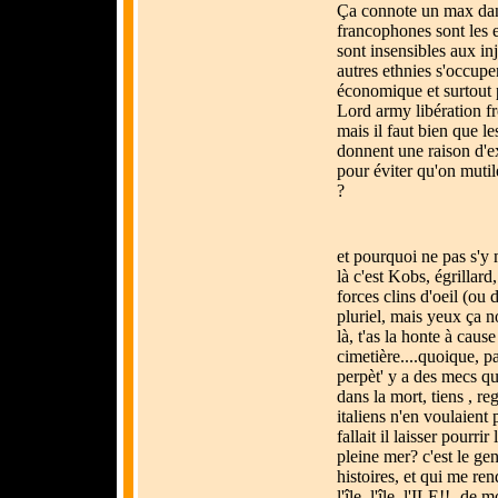
Ça connote un max dans
francophones sont les e
sont insensibles aux inj
autres ethnies s'occupen
économique et surtout p
Lord army libération fr
mais il faut bien que l
donnent une raison d'ex
pour éviter qu'on mutile
?
et pourquoi ne pas s'y 
là c'est Kobs, égrillard
forces clins d'oeil (ou 
pluriel, mais yeux ça 
là, t'as la honte à cause
cimetière....quoique, pa
perpèt' y a des mecs q
dans la mort, tiens , r
italiens n'en voulaient
fallait il laisser pourri
pleine mer? c'est le ge
histoires, et qui me re
l'île, l'île, l'ILE!!- de