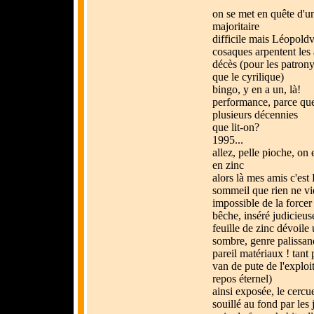
on se met en quête d'un
majoritaire
difficile mais Léopoldv
cosaques arpentent les a
décès (pour les patrony
que le cyrilique)
bingo, y en a un, là!
performance, parce que
plusieurs décennies
que lit-on?
1995...
allez, pelle pioche, on
en zinc
alors là mes amis c'es
sommeil que rien ne vi
impossible de la forcer
bêche, inséré judicieus
feuille de zinc dévoile 
sombre, genre palissand
pareil matériaux ! tant 
van de pute de l'exploi
repos éternel)
ainsi exposée, le cercu
souillé au fond par les