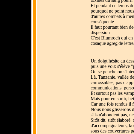
toxines du sang pourri 
Et pendant ce temps de 
pourquoi ne point nous f
d'autres combats à mene
conséquente
Il faut pourtant bien de
dispersion
C'est Blumroch qui en 
cosaque agreg'de lettre
Un doigt hésite au dessu
puis une voix s'élève "p
On se penche on s'inte
Là, Tanzanie, vallée de
carrossables, pas d'ap
communications, person
Et surtout pas les vam
Mais pour en sortir, hei
Car une fois rendus il f
Nous nous glisserons da
s'ils n'abondent pas, ne
Sitôt dit, sitôt élaboré
d'accompagnateurs, kob
sous des couvertures pa