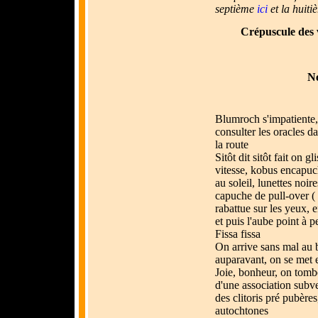
septième
ici
et la huit
Crépuscule des 
Ne
Blumroch s'impatiente, 
consulter les oracles d
la route
Sitôt dit sitôt fait on g
vitesse, kobus encapuc
au soleil, lunettes noi
capuche de pull-over (
rabattue sur les yeux, 
et puis l'aube point à p
Fissa fissa
On arrive sans mal au b
auparavant, on se met 
Joie, bonheur, on tomb
d'une association subv
des clitoris pré pubères
autochtones