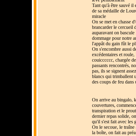
Tant qu'à être sauvé il
de sa médaille de Lour
miracle
On se met en chasse d'
brancarder le cercueil 
auparavant on bascule 
dommage pour notre ami
l'appât du gain fût le pl
On s'encombre aussi de
excédentaires et roule, 
couicccccc, chargée de 
passants rencontrés, n
pas, ils se signent ass
blancs qui trimballent 
des coups de feu dans u
On arrive au bingalo, k
couvertures, commence
transpiration et le prou
dernier repas solide, o
qu'il s'est fait avec les
On le secoue, le traîne
la boîte, on fait au pré