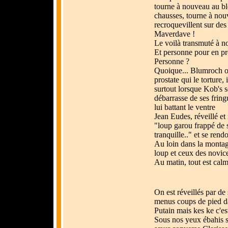
tourne à nouveau au bl
chausses, tourne à nouv
recroquevillent sur des
Maverdave !
Le voilà transmuté à 
Et personne pour en pro
Personne ?
Quoique... Blumroch ouv
prostate qui le torture, 
surtout lorsque Kob's se
débarrasse de ses fringu
lui battant le ventre
Jean Eudes, réveillé et
"loup garou frappé de sa
tranquille.." et se rendo
Au loin dans la montag
loup et ceux des novice
Au matin, tout est cal
On est réveillés par de
menus coups de pied da
Putain mais kes ke c'es
Sous nos yeux ébahis se