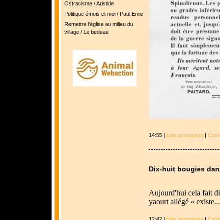
Ostracisme / Aristide
Politique émois et moi / Paul.Emic
Remettre l'église au milieu du
village / Le bedeau
14:55 |
Lien permanent
|
Comm
Dix-huit bougies dan
Aujourd'hui cela fait d
yaourt allégé » existe...
12:42 |
Lien permanent
|
Comm