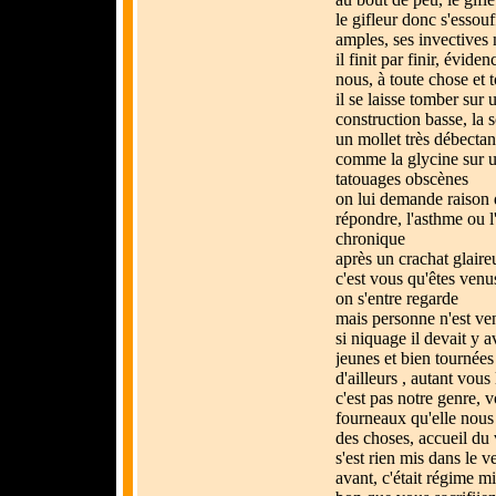
le gifleur donc s'essou
amples, ses invective
il finit par finir, évid
nous, à toute chose et 
il se laisse tomber sur 
construction basse, la 
un mollet très débectan
comme la glycine sur u
tatouages obscènes
on lui demande raison 
répondre, l'asthme ou 
chronique
après un crachat glaireu
c'est vous qu'êtes venu
on s'entre regarde
mais personne n'est ven
si niquage il devait y 
jeunes et bien tournées
d'ailleurs , autant vous 
c'est pas notre genre,
fourneaux qu'elle nous
des choses, accueil du
s'est rien mis dans le ve
avant, c'était régime min