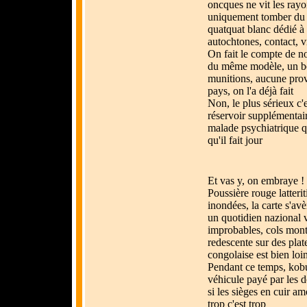
oncques ne vit les rayo
uniquement tomber du c
quatquat blanc dédié à 
autochtones, contact, 
On fait le compte de no
du même modèle, un b
munitions, aucune prov
pays, on l'a déjà fait
Non, le plus sérieux c'e
réservoir supplémentair
malade psychiatrique qu
qu'il fait jour
Et vas y, on embraye !
Poussière rouge latterit
inondées, la carte s'a
un quotidien nazional v
improbables, cols mon
redescente sur des plat
congolaise est bien loin
Pendant ce temps, kobu
véhicule payé par les 
si les sièges en cuir a
trop c'est trop