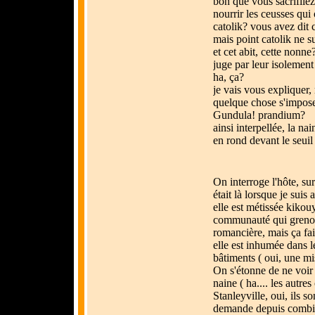
bon que vous sacrifiiez 
nourrir les ceusses qui
catolik? vous avez dit 
mais point catolik ne s
et cet abit, cette nonne?
juge par leur isolement
ha, ça?
je vais vous expliquer,
quelque chose s'impos
Gundula! prandium?
ainsi interpellée, la nai
en rond devant le seui
On interroge l'hôte, sur
était là lorsque je suis
elle est métissée kikouy
communauté qui grenoui
romancière, mais ça fai
elle est inhumée dans l
bâtiments ( oui, une mi
On s'étonne de ne voir 
naine ( ha.... les autre
Stanleyville, oui, ils so
demande depuis combien