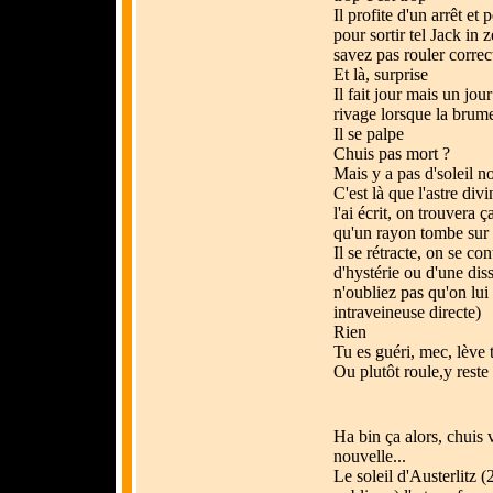
Il profite d'un arrêt et 
pour sortir tel Jack in z
savez pas rouler corre
Et là, surprise
Il fait jour mais un jou
rivage lorsque la brum
Il se palpe
Chuis pas mort ?
Mais y a pas d'soleil n
C'est là que l'astre div
l'ai écrit, on trouvera ça
qu'un rayon tombe sur
Il se rétracte, on se con
d'hystérie ou d'une dis
n'oubliez pas qu'on lu
intraveineuse directe)
Rien
Tu es guéri, mec, lève 
Ou plutôt roule,y rest
Ha bin ça alors, chuis 
nouvelle...
Le soleil d'Austerlitz (