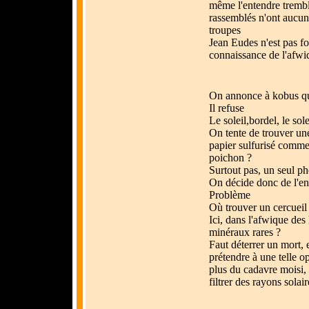
même l'entendre trembl
rassemblés n'ont aucune
troupes
Jean Eudes n'est pas f
connaissance de l'afwiq
On annonce à kobus qu'
Il refuse
Le soleil,bordel, le sole
On tente de trouver un
papier sulfurisé comme 
poichon ?
Surtout pas, un seul pho
On décide donc de l'en
Problème
Où trouver un cercueil
Ici, dans l'afwique des
minéraux rares ?
Faut déterrer un mort,
prétendre à une telle o
plus du cadavre moisi, l
filtrer des rayons solair