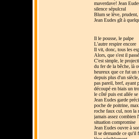
maverdave! Jean Eudes
silence sépulcral
Blum se lève, prudent, 
Jean Eudes gît à quelq
Il le pousse, le palpe
L'autre respire encore
Il vit, donc, tous les e
Alors, que s'est il passé
C'est simple, le projecti
du fer de la bêche, là 
heureux que ce fut un 
depuis plus d'un siècle
pas pareil, bref, ayant 
découpé en biais un tro
le côté puis est allée 
Jean Eudes garde préci
poche de poitrine, max
roche faux cul, non la 
jamais assez combien l
situation compromise
Jean Eudes ouvre à son
Il se demande ce qu'il fo
lève péniblement