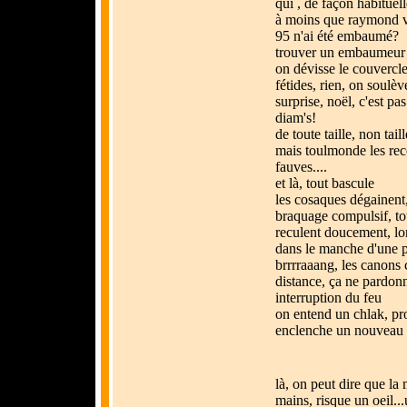
qui , de façon habituell
à moins que raymond v
95 n'ai été embaumé?
trouver un embaumeur 
on dévisse le couvercle
fétides, rien, on soulèv
surprise, noël, c'est pa
diam's!
de toute taille, non ta
mais toulmonde les reco
fauves....
et là, tout bascule
les cosaques dégainent, 
braquage compulsif, to
reculent doucement, lo
dans le manche d'une p
brrrraaang, les canons 
distance, ça ne pardon
interruption du feu
on entend un chlak, pr
enclenche un nouveau c
là, on peut dire que la 
mains, risque un oeil.