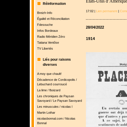
États-Unis d’Amériqu
Réinformation
17:02 |
Lien permanent
|
Comm
Breizh-Info
Égalité et Réconciliation
Fdesouche
28/04/2022
Infos Bordeaux
Radio Méridien Zéro
1914
Tatiana Ventôse
TV Libertés
Liés pour raisons
diverses
A moy que chault!
Décadence de Cordicopolis /
Lebuchard courroucé
La lime / fboizard
Les chroniques de Paysan
Savoyard / Le Paysan Savoyard
Les minuscules / nicolas l
Martin Lothar
nicolasbonnal.com / Nicolas
Bonnal