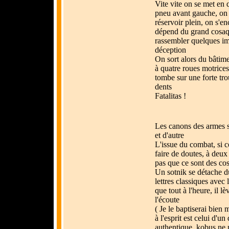
Vite vite on se met en q
pneu avant gauche, on m
réservoir plein, on s'e
dépend du grand cosaqu
rassembler quelques im
déception
On sort alors du bâtim
à quatre roues motrices
tombe sur une forte tr
dents
Fatalitas !
Les canons des armes s
et d'autre
L'issue du combat, si c
faire de doutes, à deux
pas que ce sont des co
Un sotnik se détache du
lettres classiques avec 
que tout à l'heure, il lè
l'écoute
( Je le baptiserai bien
à l'esprit est celui d'
authentique, kobus ne m