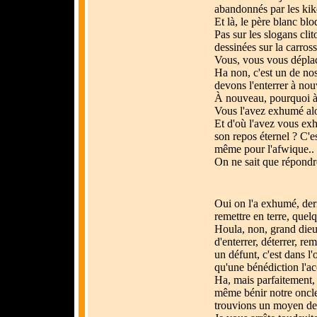
abandonnés par les ki
Et là, le père blanc blo
Pas sur les slogans clit
dessinées sur la carross
Vous, vous vous déplac
Ha non, c'est un de nos
devons l'enterrer à nouv
À nouveau, pourquoi 
Vous l'avez exhumé alo
Et d'où l'avez vous ex
son repos éternel ? C'es
même pour l'afwique..
On ne sait que répondre
Oui on l'a exhumé, dern
remettre en terre, quel
Houla, non, grand dieu
d'enterrer, déterrer, rem
un défunt, c'est dans l
qu'une bénédiction l'a
Ha, mais parfaitement,
même bénir notre oncle
trouvions un moyen de