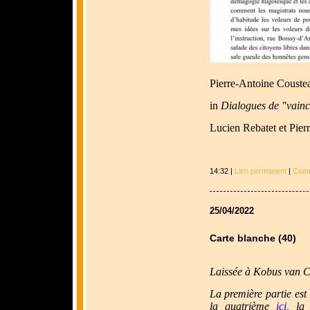
Pierre-Antoine Couste
in
Dialogues de "vain
Lucien Rebatet et Pier
14:32 |
Lien permanent
|
Comm
25/04/2022
Carte blanche (40)
Laissée à Kobus van C
La première partie est
la quatrième
ici
, la