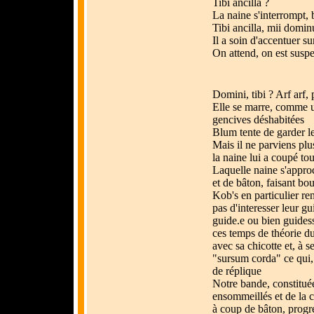
Tibi ancilla ?
La naine s'interrompt,
Tibi ancilla, mii domin
Il a soin d'accentuer su
On attend, on est suspe
Domini, tibi ? Arf arf, p
Elle se marre, comme u
gencives déshabitées
Blum tente de garder le
Mais il ne parviens plu
la naine lui a coupé tou
Laquelle naine s'approc
et de bâton, faisant b
Kob's en particulier r
pas d'interesser leur gui
guide.e ou bien guidess
ces temps de théorie du 
avec sa chicotte et, à s
"sursum corda" ce qui,
de réplique
Notre bande, constitué
ensommeillés et de la co
à coup de bâton, progr