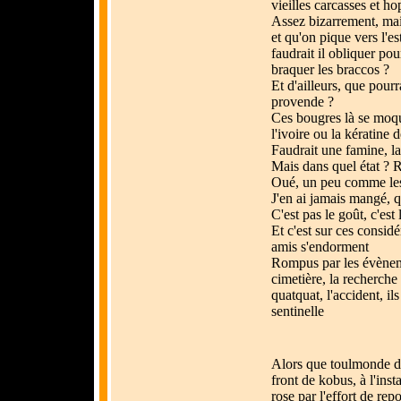
vieilles carcasses et hop
Assez bizarrement, mai
et qu'on pique vers l'es
faudrait il obliquer pou
braquer les braccos ?
Et d'ailleurs, que pourr
provende ?
Ces bougres là se moqu
l'ivoire ou la kératine 
Faudrait une famine, la
Mais dans quel état ? R
Oué, un peu comme les 
J'en ai jamais mangé, qu
C'est pas le goût, c'es
Et c'est sur ces consid
amis s'endorment
Rompus par les évènemen
cimetière, la recherche 
quatquat, l'accident, il
sentinelle
Alors que toulmonde dor
front de kobus, à l'ins
rose par l'effort de rep