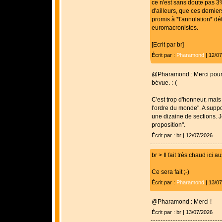
ce n'est sans doute pas 3
d'ailleurs, que ces dernier
promis à *l'annulation* dé
euromacronistes.
[Ecrit par br]
Écrit par :
Pharamond
| 12/0
@Pharamond : Merci pour l
bévue. :-(
C'est trop d'honneur, mais 
l'ordre du monde". A suppo
une dizaine de sections. J
proposition".
Écrit par : br | 12/07/2026
br > Il fait très chaud ici au
Ce sera fait ;-)
Écrit par :
Pharamond
| 13/0
@Pharamond : Merci !
Écrit par : br | 13/07/2026