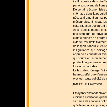
ils illustrent ce dérisoire 
parfois, souvent, de ligne 
De certains économistes c
chômage dans la populatio
nécessairement un mal po
méconnaissent-ils pas les
cette situation qui garanti
Ainsi, dans le monde entier,
pas syndiqué) éprouve, de
crainte abjecte de perdre
extérieures, définitivemen
désespoir tranquille, entr
insignifiance, qu'il soit a
apprend à considérer avec 
qui pourraient si facilemen
production, par une autre
locale ou importée.
Le taux de chômage, *s'il 
heureux effet que d'anéant
électeur, toute velléité d
Écrit par : br | 10/07/2026
Effrayant constat décrivan
croit une civilisation quan
sa haine des nations poli
qu'elle importe et privilégie