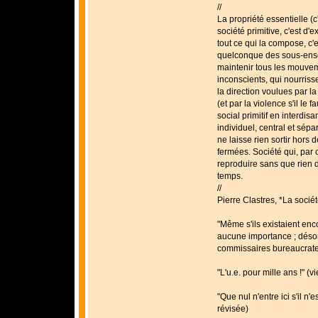
//
La propriété essentielle (c
société primitive, c'est d'
tout ce qui la compose, c'e
quelconque des sous-ensem
maintenir tous les mouvem
inconscients, qui nourrisse
la direction voulues par la
(et par la violence s'il le 
social primitif en interdis
individuel, central et sépa
ne laisse rien sortir hors 
fermées. Société qui, par 
reproduire sans que rien de
temps.
//
Pierre Clastres, *La sociét
"Même s'ils existaient en
aucune importance ; désorm
commissaires bureaucrates
"L'u.e. pour mille ans !" (v
"Que nul n'entre ici s'il n'e
révisée)