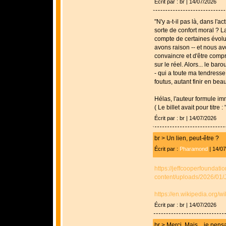
Écrit par : br | 14/07/2026
"N'y a-t-il pas là, dans l'
sorte de confort moral ? L
compte de certaines évolu
avons raison -- et nous avon
convaincre et d'être compr
sur le réel. Alors... le ba
- qui a toute ma tendresse,
foutus, autant finir en beau
Hélas, l'auteur formule im
( Le billet avait pour titre
Écrit par : br | 14/07/2026
br > Un lien, peut-être ?
Écrit par :
Pharamond
| 14/0
https://jeffcooperfoundati
content/uploads/2026/01
https://en.wikipedia.org/w
Écrit par : br | 14/07/2026
br > Merci. Mais... je pensa