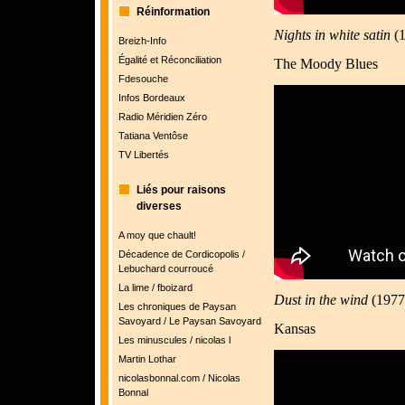
Réinformation
Nights in white satin
(
Breizh-Info
Égalité et Réconciliation
The Moody Blues
Fdesouche
Infos Bordeaux
Radio Méridien Zéro
Tatiana Ventôse
TV Libertés
Liés pour raisons
diverses
A moy que chault!
Décadence de Cordicopolis /
Lebuchard courroucé
La lime / fboizard
Dust in the wind
(1977
Les chroniques de Paysan
Savoyard / Le Paysan Savoyard
Kansas
Les minuscules / nicolas l
Martin Lothar
nicolasbonnal.com / Nicolas
Bonnal