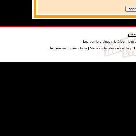
Créer
Les derniers blogs mis à jour
|
Les d
Déclarer un contenu illicite
|
Mentions légales de ce blog
|
H