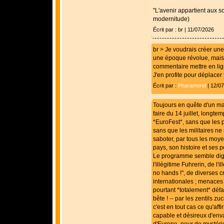
"L'avenir appartient aux so
modernitude)
Écrit par : br | 11/07/2026
br > Je voudrais créer une
une époque révolue, mais 
commentaire mettre en lig
J'en profite pour déplace
Écrit par :
Pharamond
| 12/0
Toujours en quête d'un ma
faire du 14 juillet, longte
*EuroFest*, sans que les pol
sans que les militaires ne
saboter, par tous les moye
pays, son histoire et ses p
Le programme semble dig
l'illégitime Fuhrerin, de l'
no hands !", de diverses c
internationales ; menaces 
pourtant *totalement* défait
bête ! -- par les zentils zu
c'est en tout cas ce qu'aff
capable et désireux d'en
d'Europe, pour de mystéri