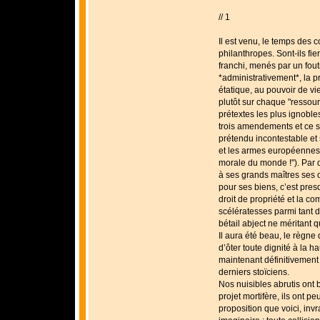
// 1
Il est venu, le temps des
philanthropes. Sont-ils fie
franchi, menés par un fou
*administrativement*, la 
étatique, au pouvoir de vi
plutôt sur chaque "ressou
prétextes les plus ignoble
trois amendements et ce ser
prétendu incontestable et s
et les armes européennes 
morale du monde !"). Par d
à ses grands maîtres ses o
pour ses biens, c’est presq
droit de propriété et la 
scélératesses parmi tant 
bétail abject ne méritant 
Il aura été beau, le règn
d’ôter toute dignité à la 
maintenant définitivement
derniers stoïciens.
Nos nuisibles abrutis ont 
projet mortifère, ils ont p
proposition que voici, inv