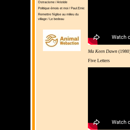
Ostracisme / Aristide
Politique émois et moi / Paul.Emic
Remettre l'église au milieu du
village / Le bedeau
Ma Keen Dawn
(1980
Five Letters