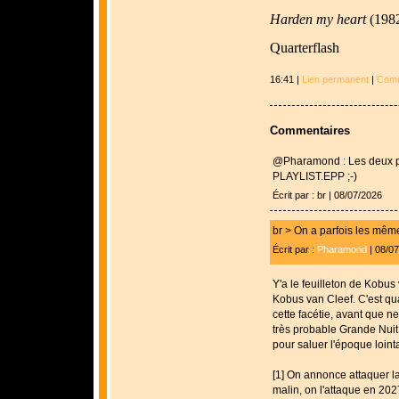
Harden my heart
(198
Quarterflash
16:41 |
Lien permanent
|
Comm
Commentaires
@Pharamond : Les deux p
PLAYLIST.EPP ;-)
Écrit par : br | 08/07/2026
br > On a parfois les mêm
Écrit par :
Pharamond
| 08/0
Y'a le feuilleton de Kobus 
Kobus van Cleef. C'est qu
cette facétie, avant que n
très probable Grande Nui
pour saluer l'époque loint
[1] On annonce attaquer l
malin, on l'attaque en 202