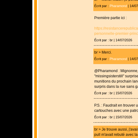
Écrit par :
Pharamond
| 14/0
Première partie ici :
https://resistancerepubli
personnelle-premier-princi
Écrit par : br | 14/07/2026
br > Merci.
Écrit par :
Pharamond
| 14/0
@Pharamond : Mignonne, 
"missingsisterstill" surpri
munitions du prochain lanc
surpris dans la rue sans 
Écrit par : br | 15/07/2026
P.S. : Faudrait en trouve
cartouches avec une patroui
Écrit par : br | 15/07/2026
br > Je trouve aussi, j'av
pull m'avait rebuté avec la