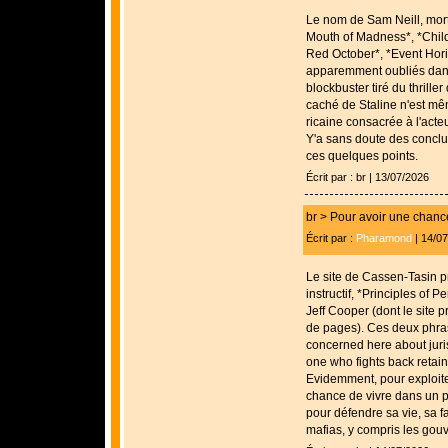
Le nom de Sam Neill, mort
Mouth of Madness*, *Child
Red October*, *Event Hori
apparemment oubliés dans
blockbuster tiré du thriller
caché de Staline n'est mê
ricaine consacrée à l'acte
Y'a sans doute des conclu
ces quelques points.
Écrit par : br | 13/07/2026
br > Pour avoir une chance 
Écrit par :
Pharamond
| 14/0
Le site de Cassen-Tasin pr
instructif, *Principles of 
Jeff Cooper (dont le site 
de pages). Ces deux phras
con­cerned here about juri
one who fights back retains
Evidemment, pour exploite
chance de vivre dans un pa
pour défendre sa vie, sa fa
mafias, y compris les gou