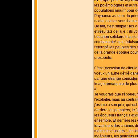
les polémologues et autre
populations mourir pour d
Phynance au nom du princ
ricain, et allez vous battre 
De fait, c'est simple : les 
et résultats de l'u.e. : il
bouchon solidaire mais enc
combattante* qui, réduisa
l'éternité les peuples des 
de la grande époque pour 
prospérité.
C'est l'occasion de citer l
voeux un autre défilé dans
par une étrange coïnciden
image rémanente de plus en
//
Je voudrais que l'éboueur f
l'exploiter, mais au contra
j'estime à son prix, qui est
derrière les pompiers, le 14
les éboueurs français et q
ensemble. Et derrière les é
travailleurs des chaînes d
même les postiers !, les fo
ingénieurs, les policiers 