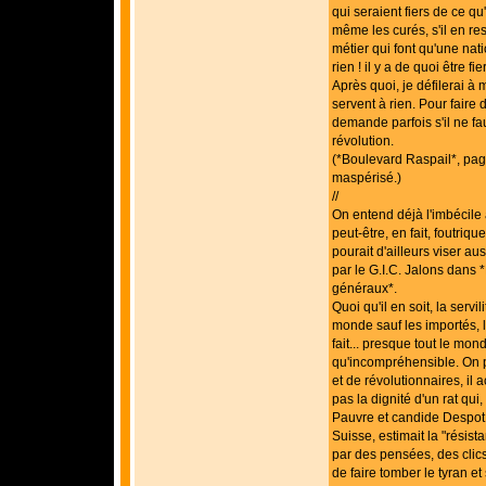
qui seraient fiers de ce qu
même les curés, s'il en re
métier qui font qu'une nat
rien ! il y a de quoi être fier
Après quoi, je défilerai à
servent à rien. Pour faire
demande parfois s'il ne 
révolution.
(*Boulevard Raspail*, pag
maspérisé.)
//
On entend déjà l'imbécile 
peut-être, en fait, foutriq
pourait d'ailleurs viser aussi
par le G.I.C. Jalons dans
généraux*.
Quoi qu'il en soit, la servi
monde sauf les importés, le
fait... presque tout le mon
qu'incompréhensible. On pe
et de révolutionnaires, il 
pas la dignité d'un rat qui,
Pauvre et candide Despot 
Suisse, estimait la "résist
par des pensées, des clic
de faire tomber le tyran et