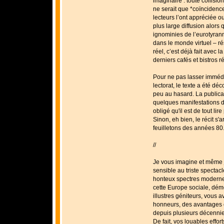
imaginaire : toute collision
ne serait que *coïncidenc
lecteurs l’ont appréciée o
plus large diffusion alors
ignominies de l’eurotyrann
dans le monde virtuel – r
réel, c’est déjà fait avec
derniers cafés et bistros r
Pour ne pas lasser imméd
lectorat, le texte a été d
peu au hasard. La publica
quelques manifestations d
obligé qu'il est de tout lire
Sinon, eh bien, le récit s
feuilletons des années 80.
//
Je vous imagine et même 
sensible au triste specta
honteux spectres modernes
cette Europe sociale, dém
illustres géniteurs, vous 
honneurs, des avantages 
depuis plusieurs décennie
De fait, vos louables effor