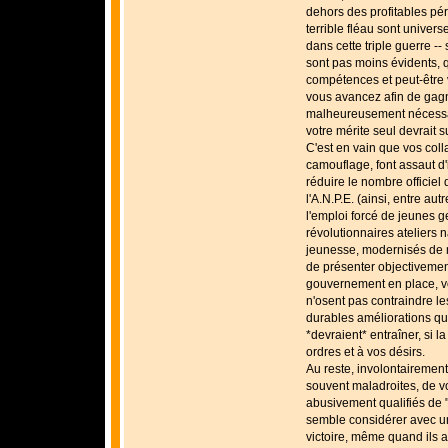
dehors des profitables pér
terrible fléau sont univers
dans cette triple guerre --
sont pas moins évidents, q
compétences et peut-être 
vous avancez afin de gagn
malheureusement nécessai
votre mérite seul devrait su
C'est en vain que vos coll
camouflage, font assaut d'
réduire le nombre officiel
l'A.N.P.E. (ainsi, entre au
l'emploi forcé de jeunes g
révolutionnaires ateliers 
jeunesse, modernisés de m
de présenter objectivement
gouvernement en place, vo
n'osent pas contraindre les
durables améliorations qu
*devraient* entraîner, si la
ordres et à vos désirs.
Au reste, involontairement
souvent maladroites, de vo
abusivement qualifiés de "j
semble considérer avec un
victoire, même quand ils a