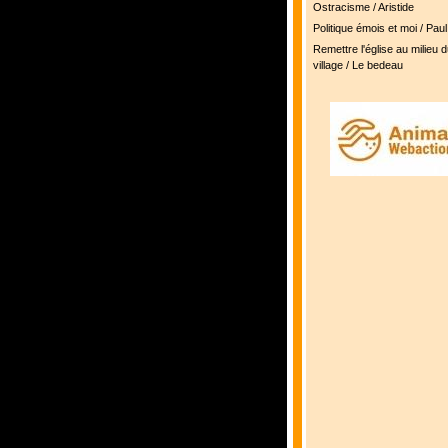
Ostracisme / Aristide
Politique émois et moi / Pau
Remettre l'église au milieu d
village / Le bedeau