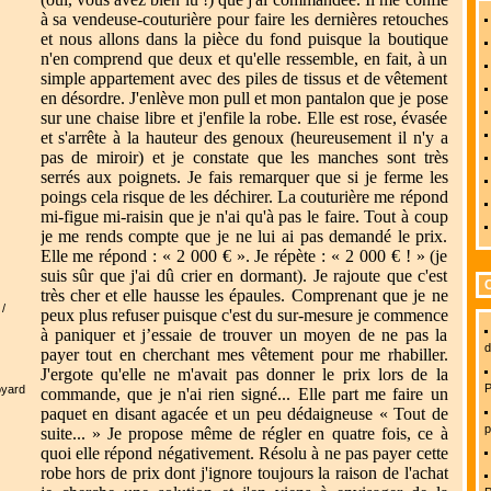
à sa vendeuse-couturière pour faire les dernières retouches
et nous allons dans la pièce du fond puisque la boutique
n'en comprend que deux et qu'elle ressemble, en fait, à un
simple appartement avec des piles de tissus et de vêtement
en désordre. J'enlève mon pull et mon pantalon que je pose
sur une chaise libre et j'enfile la robe. Elle est rose, évasée
et s'arrête à la hauteur des genoux (heureusement il n'y a
pas de miroir) et je constate que les manches sont très
serrés aux poignets. Je fais remarquer que si je ferme les
poings cela risque de les déchirer. La couturière me répond
mi-figue mi-raisin que je n'ai qu'à pas le faire. Tout à coup
je me rends compte que je ne lui ai pas demandé le prix.
Elle me répond : « 2 000 € ». Je répète : « 2 000 € ! » (je
suis sûr que j'ai dû crier en dormant). Je rajoute que c'est
très cher et elle hausse les épaules. Comprenant que je ne
/
peux plus refuser puisque c'est du sur-mesure je commence
à paniquer et j’essaie de trouver un moyen de ne pas la
d
payer tout en cherchant mes vêtement pour me rhabiller.
J'ergote qu'elle ne m'avait pas donner le prix lors de la
P
oyard
commande, que je n'ai rien signé... Elle part me faire un
paquet en disant agacée et un peu dédaigneuse « Tout de
p
suite... » Je propose même de régler en quatre fois, ce à
quoi elle répond négativement. Résolu à ne pas payer cette
robe hors de prix dont j'ignore toujours la raison de l'achat