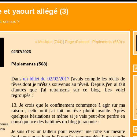
 et yaourt allégé (3)
t sérieux ?
« Musique (744)
|
Page d'accueil
|
Pépiements (569) »
02/07/2026
Pépiements (568)
A
Dans
un billet du 02/02/2017
j'avais compilé les récits de
rêves dont je m'étais souvenus au réveil. Depuis j'en ai fait
d'autres que j'ai retranscris sur ce blog. Les voici
regroupés :
13. Je crois que le confinement commence à agir sur ma
raison ; cette nuit j'ai fait un rêve plutôt insolite. Après
quelques hésitations et même si je vais peut-être perdre en
conséquence des habitués du blog je raconte :
phones
020)
N
Je suis chez un tailleur pour essayer une robe sur mesure
(oui, vous avez bien lu !) que j'ai commandée. Il me confie