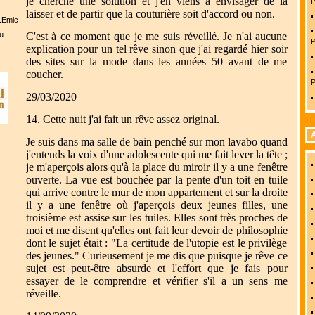
je cherche une solution et j'en viens à envisager de la
P
laisser et de partir que la couturière soit d'accord ou non.
l.Emic
u
C'est à ce moment que je me suis réveillé. Je n'ai aucune
P
explication pour un tel rêve sinon que j'ai regardé hier soir
des sites sur la mode dans les années 50 avant de me
coucher.
P
29/03/2020
14. Cette nuit j'ai fait un rêve assez original.
A
Je suis dans ma salle de bain penché sur mon lavabo quand
j'entends la voix d'une adolescente qui me fait lever la tête ;
je m'aperçois alors qu'à la place du miroir il y a une fenêtre
ouverte. La vue est bouchée par la pente d'un toit en tuile
qui arrive contre le mur de mon appartement et sur la droite
il y a une fenêtre où j'aperçois deux jeunes filles, une
troisième est assise sur les tuiles. Elles sont très proches de
moi et me disent qu'elles ont fait leur devoir de philosophie
dont le sujet était : "La certitude de l'utopie est le privilège
des jeunes." Curieusement je me dis que puisque je rêve ce
sujet est peut-être absurde et l'effort que je fais pour
essayer de le comprendre et vérifier s'il a un sens me
réveille.