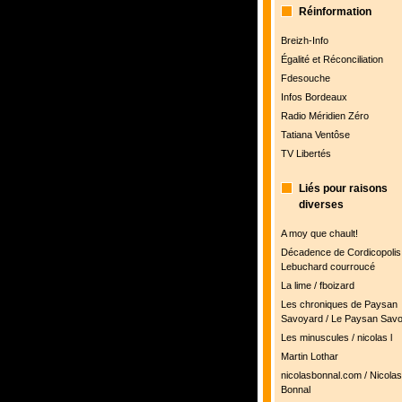
Réinformation
Breizh-Info
Égalité et Réconciliation
Fdesouche
Infos Bordeaux
Radio Méridien Zéro
Tatiana Ventôse
TV Libertés
Liés pour raisons
diverses
A moy que chault!
Décadence de Cordicopolis 
Lebuchard courroucé
La lime / fboizard
Les chroniques de Paysan
Savoyard / Le Paysan Sav
Les minuscules / nicolas l
Martin Lothar
nicolasbonnal.com / Nicolas
Bonnal