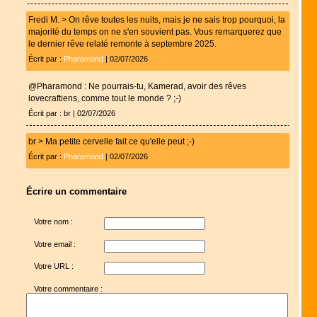
Fredi M. > On rêve toutes les nuits, mais je ne sais trop pourquoi, la
majorité du temps on ne s'en souvient pas. Vous remarquerez que
le dernier rêve relaté remonte à septembre 2025.
Écrit par :
Pharamond
| 02/07/2026
@Pharamond : Ne pourrais-tu, Kamerad, avoir des rêves
lovecraftiens, comme tout le monde ? ;-)
Écrit par : br | 02/07/2026
br > Ma petite cervelle fait ce qu'elle peut ;-)
Écrit par :
Pharamond
| 02/07/2026
Écrire un commentaire
Votre nom :
Votre email :
Votre URL :
Votre commentaire :