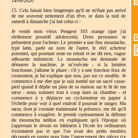
14/09/2020
15. Cela faisait bien longtemps qu'il ne m'était pas arrivé
de me souvenir nettement d'un rêve, or dans la nuit de
samedi à dimanche j'ai fait celui-ci :
Je vends mon vieux Peugeot 103 orange (que j'ai
réellement possédé adolescent). Deux personnes se
présentent pour l'acheter. Le premier a une fine moustache,
typé latin, parle au nom de l'autre, le réel acheteur
potentiel, qui pourtant reste en retrait et ne dit rien, vague
silhouette indistincte. Le moustachu me demande de
démarrer la machine, je m’exécute ; si la lumière
fonctionne, j'allume le phare ; s'il y a une fonction feux de
croisement, je lui explique que non, pas sur ce modèle. Je
commence à me dire que je suis tombé sur un sacré casse-
pied quand il déplie un plan de sa maison sur le lit de ma
sœur - nous sommes tout à coup dans sa chambre - et
commence à y déplacer un cyclomoteur en papier à
l'échelle pour voir à quel endroit il pourrait le ranger. Ma
sœur, dont je constate maintenant la présence, me dit qu'il
commence à exagérer. Je prends curieusement la défense
du moustachu tatillon en expliquant qu'à l'époque où
j'apprenais le dessin en bâtiment à l'école les ordinateurs
n'existaient pas et que l'on avait des petits meubles
découpés en papier pour faire l’agencement des pièces (ce