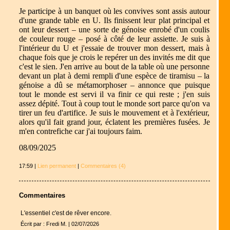
Je participe à un banquet où les convives sont assis autour
d'une grande table en U. Ils finissent leur plat principal et
ont leur dessert – une sorte de génoise enrobé d'un coulis
de couleur rouge – posé à côté de leur assiette. Je suis à
l'intérieur du U et j'essaie de trouver mon dessert, mais à
chaque fois que je crois le repérer un des invités me dit que
c'est le sien. J'en arrive au bout de la table où une personne
devant un plat à demi rempli d'une espèce de tiramisu – la
génoise a dû se métamorphoser – annonce que puisque
tout le monde est servi il va finir ce qui reste ; j'en suis
assez dépité. Tout à coup tout le monde sort parce qu'on va
tirer un feu d'artifice. Je suis le mouvement et à l'extérieur,
alors qu'il fait grand jour, éclatent les premières fusées. Je
m'en contrefiche car j'ai toujours faim.
08/09/2025
17:59 |
Lien permanent
|
Commentaires (4)
Commentaires
L'essentiel c'est de rêver encore.
Écrit par : Fredi M. | 02/07/2026