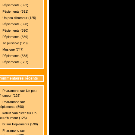
Pépiements (592)
Pépiements (591)
Un peu d'humour (125)
Pépiements (590)
Pépiements (590)
Pépiements (589)
Je plussoie (120)
Musique (747)
Pépiements (588)
Pépiements (587)
Commentaires récents
Pharamond
sur
Un peu
'humour (125)
Pharamond
sur
épiements (590)
kobus van cleef
sur
Un
eu d'humour (125)
br
sur
Pépiements (590)
Pharamond
sur