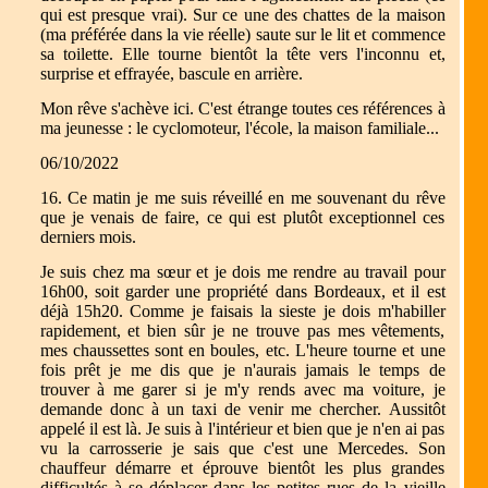
qui est presque vrai). Sur ce une des chattes de la maison
(ma préférée dans la vie réelle) saute sur le lit et commence
sa toilette. Elle tourne bientôt la tête vers l'inconnu et,
surprise et effrayée, bascule en arrière.
Mon rêve s'achève ici. C'est étrange toutes ces références à
ma jeunesse : le cyclomoteur, l'école, la maison familiale...
06/10/2022
16. Ce matin je me suis réveillé en me souvenant du rêve
que je venais de faire, ce qui est plutôt exceptionnel ces
derniers mois.
Je suis chez ma sœur et je dois me rendre au travail pour
16h00, soit garder une propriété dans Bordeaux, et il est
déjà 15h20. Comme je faisais la sieste je dois m'habiller
rapidement, et bien sûr je ne trouve pas mes vêtements,
mes chaussettes sont en boules, etc. L'heure tourne et une
fois prêt je me dis que je n'aurais jamais le temps de
trouver à me garer si je m'y rends avec ma voiture, je
demande donc à un taxi de venir me chercher. Aussitôt
appelé il est là. Je suis à l'intérieur et bien que je n'en ai pas
vu la carrosserie je sais que c'est une Mercedes. Son
chauffeur démarre et éprouve bientôt les plus grandes
difficultés à se déplacer dans les petites rues de la vieille