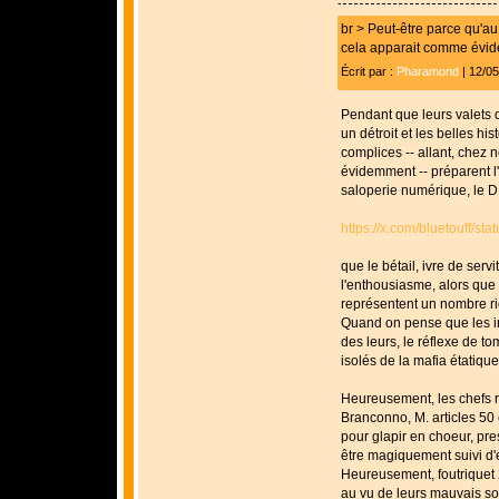
br > Peut-être parce qu'au
cela apparait comme éviden
Écrit par :
Pharamond
| 12/0
Pendant que leurs valets d
un détroit et les belles hi
complices -- allant, chez n
évidemment -- préparent l
saloperie numérique, le D
https://x.com/bluetouff/
que le bétail, ivre de serv
l'enthousiasme, alors que
représentent un nombre rid
Quand on pense que les imp
des leurs, le réflexe de t
isolés de la mafia étatique.
Heureusement, les chefs ru
Branconno, M. articles 50 e
pour glapir en choeur, pres
être magiquement suivi d'e
Heureusement, foutriquet 
au vu de leurs mauvais son