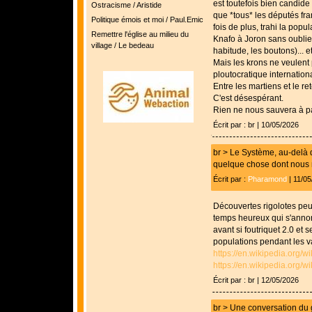
est toutefois bien candide
Ostracisme / Aristide
que *tous* les députés fr
Politique émois et moi / Paul.Emic
fois de plus, trahi la popul
Remettre l'église au milieu du
Knafo à Joron sans oubli
village / Le bedeau
habitude, les boutons)... et
Mais les krons ne veulent
ploutocratique internatio
Entre les martiens et le re
C'est désespérant.
Rien ne nous sauvera à pa
Écrit par : br | 10/05/2026
br > Le Système, au-delà 
quelque chose dont nous 
Écrit par :
Pharamond
| 11/05
Découvertes rigolotes peut-ê
temps heureux qui s'annon
avant si foutriquet 2.0 et 
populations pendant les v
https://en.wikipedia.org/w
https://en.wikipedia.org/
Écrit par : br | 12/05/2026
br > Une conversation du 