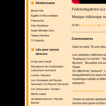
Réinformation
Födelsedagsfesten
(
La 
Breizh-Info
Égalité et Réconciliation
Musique folklorique s
Fdesouche
20:38 |
Lien permanent
|
Comm
Infos Bordeaux
Radio Méridien Zéro
Tatiana Ventôse
Commentaires
TV Libertés
Dans la série "Et une réjou
Liés pour raisons
diverses
Les candides l'affirment d
"foutriquet 2.0 est fini", "
A moy que chault!
Boches", "Bruxelles est sur
Décadence de Cordicopolis /
Ouais.
Lebuchard courroucé
On attend les *preuves*, c
tranquillement en place to
La lime / fboizard
numérique inédite et défi
Les chroniques de Paysan
saloperie :
Savoyard / Le Paysan Savoyard
Les minuscules / nicolas l
https://youtu.be/bDSkyI0
Martin Lothar
nicolasbonnal.com / Nicolas
J'avais vu passer quelques
Bonnal
encore plus grave et plus 