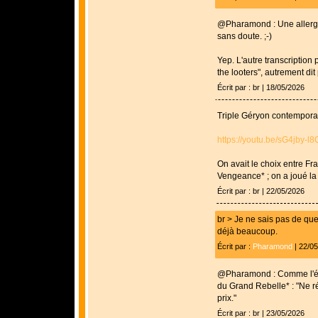
@Pharamond : Une allergi
sans doute. ;-)
Yep. L'autre transcription 
the looters", autrement dit 
Écrit par : br | 18/05/2026
Triple Géryon contemporai
https://youtu.be/sG4jby-l8
On avait le choix entre Fr
Vengeance* ; on a joué la 
Écrit par : br | 22/05/2026
br > Je ne sais pas de quel 
déjà beaucoup.
Écrit par :
Pharamond
| 22/0
@Pharamond : Comme l'écr
du Grand Rebelle* : "Ne ré
prix."
Écrit par : br | 23/05/2026