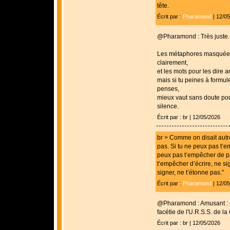
tête.
Écrit par :
Pharamond
| 12/0
@Pharamond : Très juste. 
Les métaphores masquées 
clairement,
et les mots pour les dire a
mais si tu peines à formule
penses,
mieux vaut sans doute pour t
silence.
Écrit par : br | 12/05/2026
br > Comme on disait autre
pas. Si tu ne peux pas t’e
peux pas t’empêcher de par
t’empêcher d’écrire, ne s
signer, ne t’étonne pas."
Écrit par :
Pharamond
| 12/0
@Pharamond : Amusant : 
facétie de l'U.R.S.S. de la
Écrit par : br | 12/05/2026