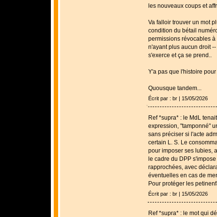
les nouveaux coups et affro
Va falloir trouver un mot p
condition du bétail numéro
permissions révocables à 
n'ayant plus aucun droit -- 
s'exerce et ça se prend..
Y'a pas que l'histoire pour 
Quousque tandem...
Écrit par : br | 15/05/2026
Ref *supra* : le MdL tenai
expression, "tamponné" une
sans préciser si l'acte admi
certain L. S. Le consommat
pour imposer ses lubies, a 
le cadre du DPP s'impose l
rapprochées, avec déclarat
éventuelles en cas de men
Pour protéger les petinenf
Écrit par : br | 15/05/2026
Ref *supra* : le mot qui d