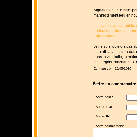
Signalement : Ce billet p
manifestement peu enthous
https://resistancerepublic
hurleuse-de-france-je-pa
republicaine/
Je ne suis toutefois pas ab
bien efficace. Les bardes
dans la vie réelle, la mélo
0 et dégâts tranchants : 0 
Écrit par : br | 23/05/2026
Écrire un commentaire
Votre nom :
Votre email :
Votre URL :
Votre commentaire :