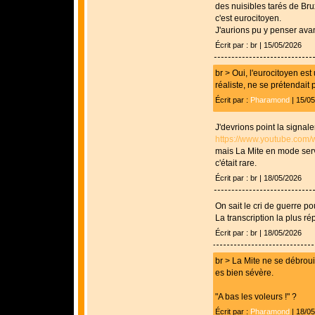
des nuisibles tarés de Brux
c'est eurocitoyen.
J'aurions pu y penser avant
Écrit par : br | 15/05/2026
br > Oui, l'eurocitoyen est
réaliste, ne se prétendait p
Écrit par :
Pharamond
| 15/0
J'devrions point la signaler
https://www.youtube.co
mais La Mite en mode servi
c'était rare.
Écrit par : br | 18/05/2026
On sait le cri de guerre po
La transcription la plus ré
Écrit par : br | 18/05/2026
br > La Mite ne se débrou
es bien sévère.
"A bas les voleurs !" ?
Écrit par :
Pharamond
| 18/0