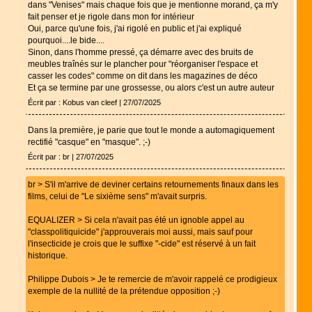
dans "Venises" mais chaque fois que je mentionne morand, ça m'y
fait penser et je rigole dans mon for intérieur
Oui, parce qu'une fois, j'ai rigolé en public et j'ai expliqué
pourquoi....le bide....
Sinon, dans l'homme pressé, ça démarre avec des bruits de
meubles traînés sur le plancher pour "réorganiser l'espace et
casser les codes" comme on dit dans les magazines de déco
Et ça se termine par une grossesse, ou alors c'est un autre auteur
Écrit par : Kobus van cleef | 27/07/2025
Dans la première, je parie que tout le monde a automagiquement
rectifié "casque" en "masque". ;-)
Écrit par : br | 27/07/2025
br > S'il m'arrive de deviner certains retournements finaux dans les
films, celui de "Le sixième sens" m'avait surpris.
EQUALIZER > Si cela n'avait pas été un ignoble appel au
"classpolitiquicide" j'approuverais moi aussi, mais sauf pour
l'insecticide je crois que le suffixe "-cide" est réservé à un fait
historique.
Philippe Dubois > Je te remercie de m'avoir rappelé ce prodigieux
exemple de la nullité de la prétendue opposition ;-)