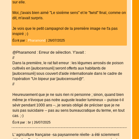
sur elle.
Moi, j'avais bien aimé "Le sixième sens" et le "twist" final, comme on
dit, m'avait surpris.
Je vois que le petit campagnol de la première image ne t'a pas
inspiré ;-)
Écrit par :
Pharamond
| 26/07/2025
@Pharamond : Erreur de sélection. Y'avait :
//
Dans la première, le rat fait erreur : les légumes arrosés de poison
cultivés en [autocensuré] seront offerts aux habitants de
[autocensuré] sous couvert d'aide internationale dans le cadre de
l'opération "Un bipeur par [autocensuré@".
//
Heureusement que je ne suis rien ni personne ; sinon, quand bien
même je n'évoque pas notre auguste leader lumineux -- puisse-t-il
sévir pendant 1000 ans --, je serais obligé de préciser que je ne
suis pas suicidaire -- pas au sens bureaucratique du terme, en tout
cas. ;-)
Écrit par : br | 26/07/2025
L' agriculture française -sa paysannerie réelle- a été sciemment