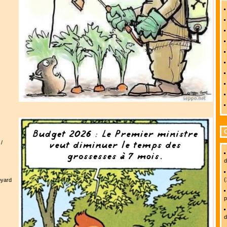
/
d
(
oyard
p
d