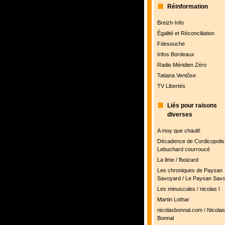
Réinformation
Breizh-Info
Égalité et Réconciliation
Fdesouche
Infos Bordeaux
Radio Méridien Zéro
Tatiana Ventôse
TV Libertés
Liés pour raisons
diverses
A moy que chault!
Décadence de Cordicopolis 
Lebuchard courroucé
La lime / fboizard
Les chroniques de Paysan
Savoyard / Le Paysan Sav
Les minuscules / nicolas l
Martin Lothar
nicolasbonnal.com / Nicolas
Bonnal