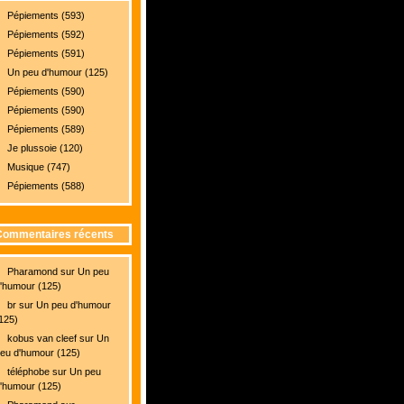
Pépiements (593)
Pépiements (592)
Pépiements (591)
Un peu d'humour (125)
Pépiements (590)
Pépiements (590)
Pépiements (589)
Je plussoie (120)
Musique (747)
Pépiements (588)
Commentaires récents
Pharamond
sur
Un peu
'humour (125)
br
sur
Un peu d'humour
125)
kobus van cleef
sur
Un
eu d'humour (125)
téléphobe
sur
Un peu
'humour (125)