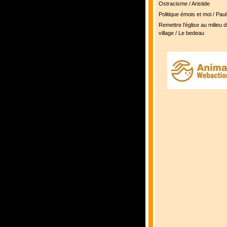
Ostracisme / Aristide
Politique émois et moi / Pau
Remettre l'église au milieu d
village / Le bedeau