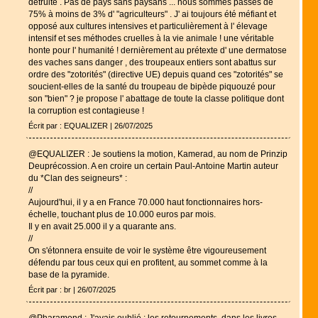
détruite . Pas de pays sans paysans ... nous sommes passés de
75% à moins de 3% d' "agriculteurs" . J' ai toujours été méfiant et
opposé aux cultures intensives et particulièrement à l' élevage
intensif et ses méthodes cruelles à la vie animale ! une véritable
honte pour l' humanité ! dernièrement au prétexte d' une dermatose
des vaches sans danger , des troupeaux entiers sont abattus sur
ordre des "zotorités" (directive UE) depuis quand ces "zotorités" se
soucient-elles de la santé du troupeau de bipède piquouzé pour
son "bien" ? je propose l' abattage de toute la classe politique dont
la corruption est contagieuse !
Écrit par : EQUALIZER | 26/07/2025
@EQUALIZER : Je soutiens la motion, Kamerad, au nom de Prinzip
Deuprécossion. A en croire un certain Paul-Antoine Martin auteur
du *Clan des seigneurs* :
//
Aujourd'hui, il y a en France 70.000 haut fonctionnaires hors-
échelle, touchant plus de 10.000 euros par mois.
Il y en avait 25.000 il y a quarante ans.
//
On s'étonnera ensuite de voir le système être vigoureusement
défendu par tous ceux qui en profitent, au sommet comme à la
base de la pyramide.
Écrit par : br | 26/07/2025
@Pharamond : J'avais oublié : les retournements, dans les livres,