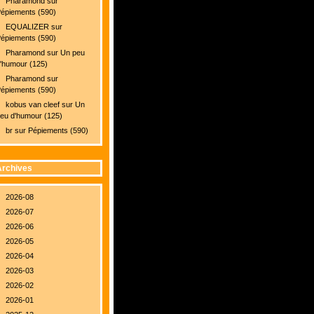
Pharamond
sur
épiements (590)
EQUALIZER
sur
épiements (590)
Pharamond
sur
Un peu
'humour (125)
Pharamond
sur
épiements (590)
kobus van cleef
sur
Un
eu d'humour (125)
br
sur
Pépiements (590)
rchives
2026-08
2026-07
2026-06
2026-05
2026-04
2026-03
2026-02
2026-01