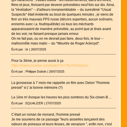
films et jeux, finissent par devenir prévisibles neuf fois sur dix. Ainsi,
la "révélation" -- d'ailleurs invraisemblable -- du surestimé *Usual
Suspects* était évidente au bout de quelques minutes ; je viens de
finir un très mauvais FPS russe (décors superbes, aucun scénario,
ennemis avec i.a. foutriquétiste) où tous les méchants
apparaissaient de manière prévisible, au point que je tirais avant
de les voir, ne faisant presque jamais erreur.
On ne fait pas, ou on ne devrait pas faire, deux fois, le tour --
malhonnête mais malin -- du *Meurtre de Roger Ackroyd*.
Écrit par : br | 26/07/2025
Pour la 3ème, je pense aussi à ça
https://www.youtube.com/watch?v=Y6UHYemqvco
Écrit par : Philippe Dubois | 26/07/2025
La grossesse à 7 mois me rappelle un film avec Delon "l'homme
pressé" si j' ai bonne mémoire (?)
La 1ère m' évoque les heures les plus sombres du Six-clown-B ...
Écrit par : EQUALIZER | 27/07/2025
C'était un roman de morand, l'homme pressé
Je me souviens de ce passage "leurs aisselles lançaient des
odeurs de poireaux et leurs fesses, de venaison ", enfin non, c'est