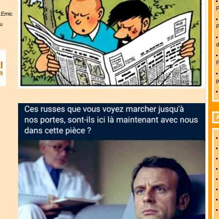
P
l.Emic
u
P
d
P
p
A