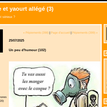
 et yaourt allégé (3)
t sérieux ?
« Pépiements (398)
|
Page d'accueil
|
Pépiements (399) »
25/07/2025
Un peu d'humour (102)
A
phones
020)
N