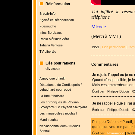
Réinformation
J'ai infiltré le rése
Breizh-Info
téléphone
Égalité et Réconciliation
Micode
Fdesouche
Infos Bordeaux
(Merci à MVT)
Radio Méridien Zéro
Tatiana Ventôse
19:21 |
Lien permanent
|
Comm
TV Libertés
Liés pour raisons
Commentaires
diverses
Je rejette l'appel ou je 
A moy que chault!
Quand c'est possible, je 
Décadence de Cordicopolis /
Mais ces emmerdeurs ont
Lebuchard courroucé
Écrit par : Philippe Dubois | 
La lime / fboizard
Les chroniques de Paysan
Je ne rappelle que si j'ai
Savoyard / Le Paysan Savoyard
Écrit par : Philippe Dubois | 
Les minuscules / nicolas l
Martin Lothar
Philippe Dubois > Pareil,
nicolasbonnal.com / Nicolas
quelqu'un veut me parler i
Bonnal
Écrit par :
Pharamond
| 02/0